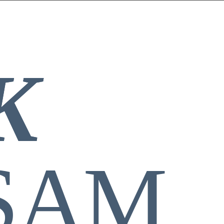
K
SAM