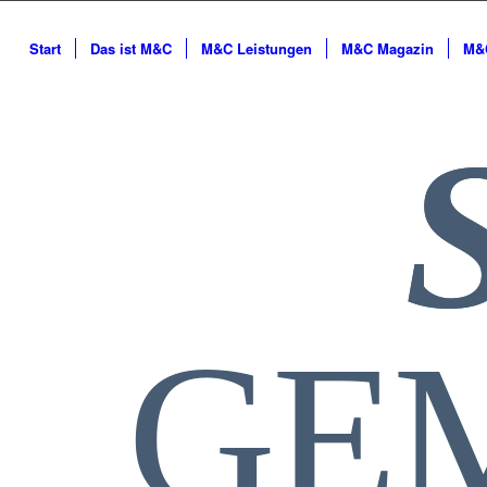
Start
Das ist M&C
M&C Leistungen
M&C Magazin
M&C
GE