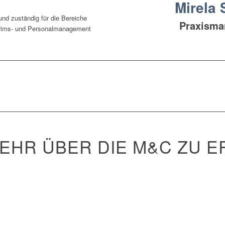
Mirela 
 und zuständig für die Bereiche
Praxisma
terims- und Personalmanagement
MEHR ÜBER DIE M&C ZU 
UEN UNS SCHON JETZT 
ANREGENDES GESPRÄCH
ht und wie wir Ihnen helfen können, Ihre Ziele zu erreichen. Ob maßgeschne
ervice – wir haben das, was Sie brauchen.