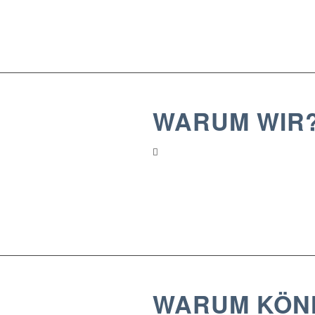
Die Synergien, die sich aus unserer A
unternehmens.
WARUM WIR
WARUM KÖN