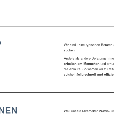
rbeit ergeben haben, bilden heute das Fundament unseres gemeinsamen Beratu
?
Wir sind keine typischen Berater,
suchen.
Anders als andere Beratungsfirme
arbeiten am Menschen
und erkun
die Abläufe. So werden wir zu Mit
solche häufig
schnell und effizie
NEN
Weil unsere Mitarbeiter
Praxis- 