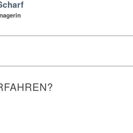
Scharf
nagerin
ERFAHREN?
ÜBER EIN
.
iderte Lösungen, branchenführende