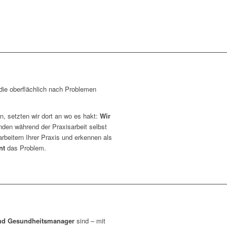
ngs- und Dienstleistungs­
 die oberflächlich nach Problemen
n, setzten wir dort an wo es hakt:
Wir
den während der Praxisarbeit selbst
arbeitern Ihrer Praxis und erkennen als
nt
das Problem.
und Gesundheitsmanager
sind – mit