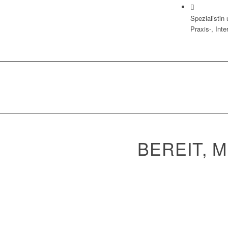
Spezialistin
Praxis-, In
BEREIT, 
WIR FRE
Entdecken Sie, was uns einzigartig mac
Expertise oder herausragender Kundens